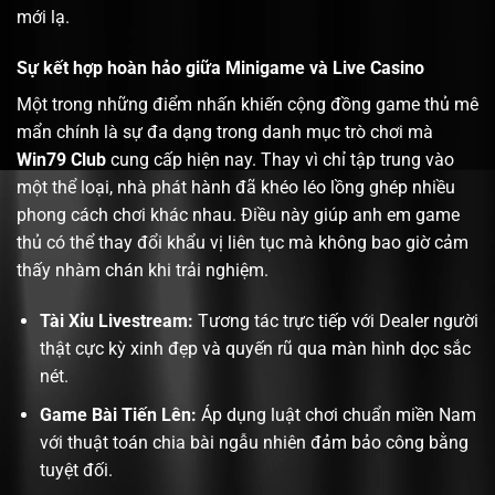
mới lạ.
Sự kết hợp hoàn hảo giữa Minigame và Live Casino
Một trong những điểm nhấn khiến cộng đồng game thủ mê
mẩn chính là sự đa dạng trong danh mục trò chơi mà
Win79 Club
cung cấp hiện nay. Thay vì chỉ tập trung vào
một thể loại, nhà phát hành đã khéo léo lồng ghép nhiều
phong cách chơi khác nhau. Điều này giúp anh em game
thủ có thể thay đổi khẩu vị liên tục mà không bao giờ cảm
thấy nhàm chán khi trải nghiệm.
Tài Xỉu Livestream:
Tương tác trực tiếp với Dealer người
thật cực kỳ xinh đẹp và quyến rũ qua màn hình dọc sắc
nét.
Game Bài Tiến Lên:
Áp dụng luật chơi chuẩn miền Nam
với thuật toán chia bài ngẫu nhiên đảm bảo công bằng
tuyệt đối.