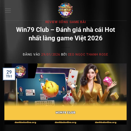
Bỏ
qua
nội
REVIEW CỔNG GAME BÀI
dung
Win79 Club – Đánh giá nhà cái Hot
nhất làng game Việt 2026
ĐĂNG VÀO
29/01/2026
BỞI
CEO NGỌC THANH ROSE
29
Th1