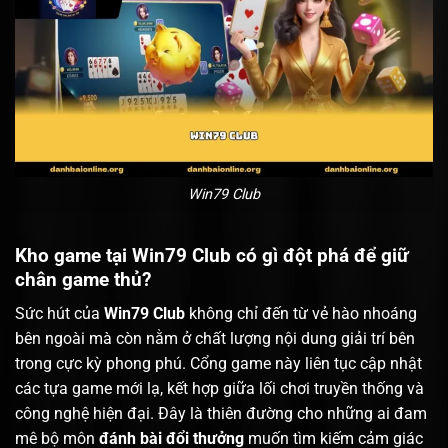
Win79 Club
Kho game tại Win79 Club có gì đột phá để giữ
chân game thủ?
Sức hút của
Win79 Club
không chỉ đến từ vẻ hào nhoáng
bên ngoài mà còn nằm ở chất lượng nội dung giải trí bên
trong cực kỳ phong phú. Cổng game này liên tục cập nhật
các tựa game mới lạ, kết hợp giữa lối chơi truyền thống và
công nghệ hiện đại. Đây là thiên đường cho những ai đam
mê bộ môn
đánh bài đổi thưởng
muốn tìm kiếm cảm giác