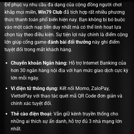
Để phục vụ nhu cầu đa dạng của cộng đồng người chơi
khắp mọi miền,
Win79 Club
đã tích hợp rất nhiều phương
thức thanh toán phổ biến hiện nay. Bạn không bị bó buộc
vào một cách nạp tiền duy nhất mà có thể linh hoạt lựa
chọn tùy theo điều kiện. Sự tiện lợi này chính là điểm cộng
lớn giúp cổng game
đánh bài đổi thưởng
này ghi điểm
tuyệt đối trong mắt khách hàng.
Chuyển khoản Ngân hàng:
Hỗ trợ Internet Banking của
hơn 30 ngân hàng nội địa với hạn mức giao dịch cực kỳ
lớn mỗi ngày.
Ví điện tử thông dụng:
Kết nối Momo, ZaloPay,
ViettelPay với thao tác quét mã QR Code đơn giản và
chính xác tuyệt đối.
Thẻ cào điện thoại:
Vẫn giữ kênh truyền thống cho
những ai thích sự ẩn danh, hỗ trợ đủ 3 nhà mạng lớn
nhất.