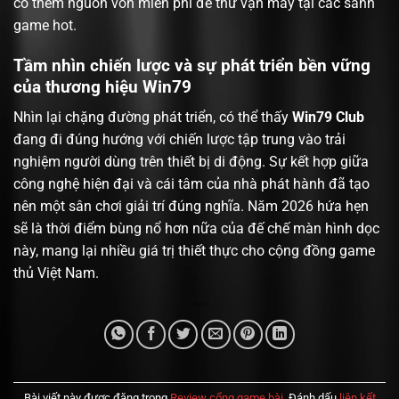
có thêm nguồn vốn miễn phí để thử vận may tại các sảnh
game hot.
Tầm nhìn chiến lược và sự phát triển bền vững
của thương hiệu Win79
Nhìn lại chặng đường phát triển, có thể thấy
Win79 Club
đang đi đúng hướng với chiến lược tập trung vào trải
nghiệm người dùng trên thiết bị di động. Sự kết hợp giữa
công nghệ hiện đại và cái tâm của nhà phát hành đã tạo
nên một sân chơi giải trí đúng nghĩa. Năm 2026 hứa hẹn
sẽ là thời điểm bùng nổ hơn nữa của đế chế màn hình dọc
này, mang lại nhiều giá trị thiết thực cho cộng đồng game
thủ Việt Nam.
Bài viết này được đăng trong
Review cổng game bài
. Đánh dấu
liên kết