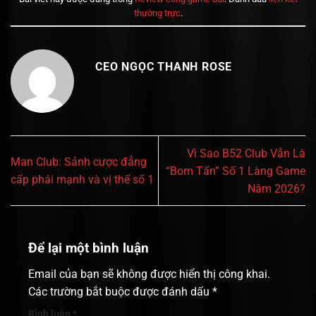
thường trực
.
CEO NGỌC THANH ROSE
Vì Sao B52 Club Vẫn Là
Man Club: Sảnh cược đẳng
“Bom Tấn” Số 1 Làng Game
cấp phái mạnh và vị thế số 1
Năm 2026?
Để lại một bình luận
Email của bạn sẽ không được hiển thị công khai.
Các trường bắt buộc được đánh dấu
*
Bình luận
*