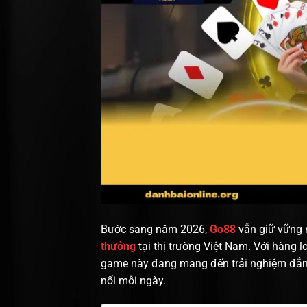
Bước sang năm 2026,
Go88
vẫn giữ vững n
thưởng
tại thị trường Việt Nam. Với hàng l
game này đang mang đến trải nghiệm đẳng c
nổi mỗi ngày.