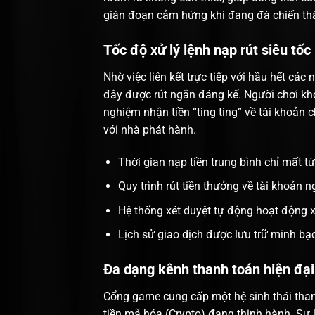
gián đoạn cảm hứng khi đang đà chiến th
Tốc độ xử lý lệnh nạp rút siêu tốc
Nhờ việc liên kết trực tiếp với hầu hết các 
đây được rút ngắn đáng kể. Người chơi khô
nghiệm nhận tiền “ting ting” về tài khoản c
với nhà phát hành.
Thời gian nạp tiền trung bình chỉ mất t
Quy trình rút tiền thưởng về tài khoản 
Hệ thống xét duyệt tự động hoạt động x
Lịch sử giao dịch được lưu trữ minh bạ
Đa dạng kênh thanh toán hiện đại
Cổng game cung cấp một hệ sinh thái than
tiền mã hóa (Crypto) đang thịnh hành. Sự