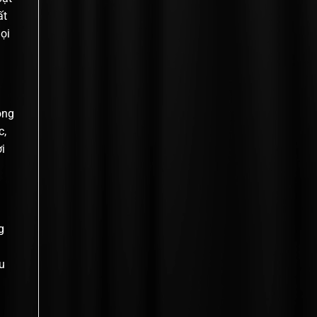
ất
ọi
ọng
c,
i
g
u