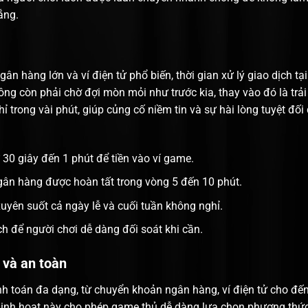
ắng.
ngân hàng lớn và ví điện tử phổ biến, thời gian xử lý giao dịch tại
ng còn phải chờ đợi mòn mỏi như trước kia, thay vào đó là trải
hỉ trong vài phút, giúp củng cố niềm tin và sự hài lòng tuyệt đối
ừ 30 giây đến 1 phút để tiền vào ví game.
ngân hàng được hoàn tất trong vòng 5 đến 10 phút.
uyên suốt cả ngày lễ và cuối tuần không nghỉ.
ch để người chơi dễ dàng đối soát khi cần.
 và an toàn
h toán đa dạng, từ chuyển khoản ngân hàng, ví điện tử cho đế
 linh hoạt này cho phép game thủ dễ dàng lựa chọn phương thứ