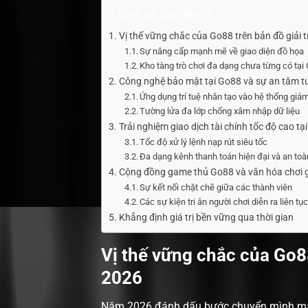
Table of Contents
Vị thế vững chắc của Go88 trên bản đồ giải 
Sự nâng cấp mạnh mẽ về giao diện đồ họa
Kho tàng trò chơi đa dạng chưa từng có tại
Công nghệ bảo mật tại Go88 và sự an tâm tu
Ứng dụng trí tuệ nhân tạo vào hệ thống giá
Tường lửa đa lớp chống xâm nhập dữ liệu
Trải nghiệm giao dịch tài chính tốc độ cao t
Tốc độ xử lý lệnh nạp rút siêu tốc
Đa dạng kênh thanh toán hiện đại và an toà
Cộng đồng game thủ Go88 và văn hóa chơi
Sự kết nối chặt chẽ giữa các thành viên
Các sự kiện tri ân người chơi diễn ra liên tụ
Khẳng định giá trị bền vững qua thời gian
Vị thế vững chắc của Go88
2026
Năm 2026 đánh dấu bước chuyển mình mạ