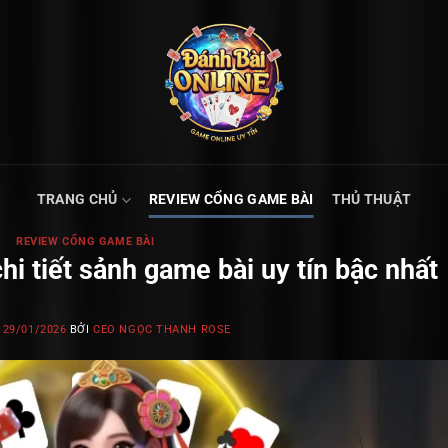
TRANG CHỦ
REVIEW CỔNG GAME BÀI
THỦ THUẬT
REVIEW CỔNG GAME BÀI
hi tiết sảnh game bài uy tín bậc nhất
O
29/01/2026
BỞI
CEO NGỌC THANH ROSE