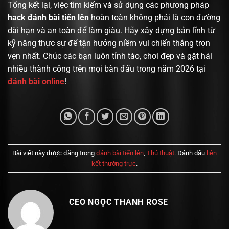
Tổng kết lại, việc tìm kiếm và sử dụng các phương pháp
hack đánh bài tiến lên
hoàn toàn không phải là con đường
dài hạn và an toàn để làm giàu. Hãy xây dựng bản lĩnh từ
kỹ năng thực sự để tận hưởng niềm vui chiến thắng trọn
vẹn nhất. Chúc các bạn luôn tỉnh táo, chơi đẹp và gặt hái
nhiều thành công trên mọi bàn đấu trong năm 2026 tại
đánh bài online
!
Bài viết này được đăng trong
đánh bài tiến lên
,
Thủ thuật
. Đánh dấu
liên
kết thường trực
.
CEO NGỌC THANH ROSE