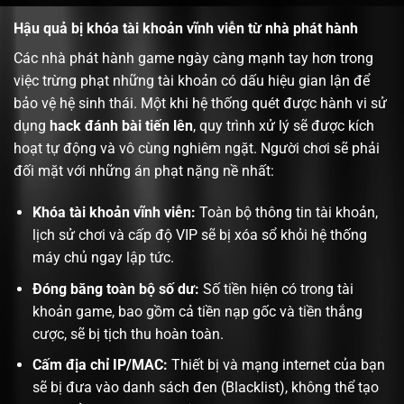
Hậu quả bị khóa tài khoản vĩnh viễn từ nhà phát hành
Các nhà phát hành game ngày càng mạnh tay hơn trong
việc trừng phạt những tài khoản có dấu hiệu gian lận để
bảo vệ hệ sinh thái. Một khi hệ thống quét được hành vi sử
dụng
hack đánh bài tiến lên
, quy trình xử lý sẽ được kích
hoạt tự động và vô cùng nghiêm ngặt. Người chơi sẽ phải
đối mặt với những án phạt nặng nề nhất:
Khóa tài khoản vĩnh viễn:
Toàn bộ thông tin tài khoản,
lịch sử chơi và cấp độ VIP sẽ bị xóa sổ khỏi hệ thống
máy chủ ngay lập tức.
Đóng băng toàn bộ số dư:
Số tiền hiện có trong tài
khoản game, bao gồm cả tiền nạp gốc và tiền thắng
cược, sẽ bị tịch thu hoàn toàn.
Cấm địa chỉ IP/MAC:
Thiết bị và mạng internet của bạn
sẽ bị đưa vào danh sách đen (Blacklist), không thể tạo