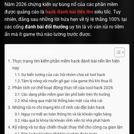
Năm 2026 chứng kiến sự bùng nổ của các phần mềm
được quảng cáo là
hack đánh bài tiến lên
siêu tốc. Tuy
nhiên, đằng sau những lời hứa hẹn về tỷ lệ thắng 100% tại
các cổng
đánh bài đổi thưởng
uy tín là vô vàn rủi ro tiềm
ẩn mà ít game thủ nào lường trước được.
Table of Contents
Thực trạng tìm kiếm phần mềm hack đánh bài tiến lên hiện
nay
Sự biến tướng của các hội nhóm chia sẻ tool hack
Tâm lý nóng vội muốn gỡ gạc của game thủ khi thua lỗ
Phân tích cơ chế hoạt động thực tế của tool hack 2026
Các dạng phần mềm gian lận phổ biến trên thị trường
Khả năng qua mặt hệ thống bảo mật của nhà cái
Những rủi ro chí mạng khi cố tình cài đặt bản hack
Nguy cơ mất an toàn thông tin và tài khoản ngân hàng
Hậu quả bị khóa tài khoản vĩnh viễn từ nhà phát hành
Kỹ năng và tư duy chiến thuật thay thế cho công cụ gian lận
Rèn luyện kỹ năng nhớ bài và phán đoán logic