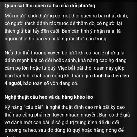
Quan sát thói quen ra bài của đối phương
Mỗi người chơi thường có một thói quen ra bài nhất định,
có người thích đánh rác trước để thăm dò, có người lại
thích giữ bài tẩy đến cuối. Bạn cần tinh ý nhận ra ai là
người chơi hổ báo và ai là người chơi cẩn trọng.
Nếu đối thủ thường xuyên bỏ lượt khi có bài lẻ nhưng lại
đánh mạnh khi có đôi hoặc sảnh, khả năng cao họ đang
cầm bộ lớn hoặc tứ quý. Việc bắt bài thói quen này giúp
bạn tránh bị chặt oan uổng khi tham gia
đánh bài tiến lên
4 người
, bảo toàn số vốn đang có.
Nghệ thuật câu heo và dụ hàng khéo léo
Kỹ năng “câu bài” là nghệ thuật đỉnh cao mà bất kỳ cao
thủ nào cũng phải rèn luyện nhuần nhuyễn. Bạn có thể giả
vờ đánh một con bài lẻ có giá trị trung bình để dụ đối
phương ra heo, sau đó dùng tứ quý hoặc hàng nóng để