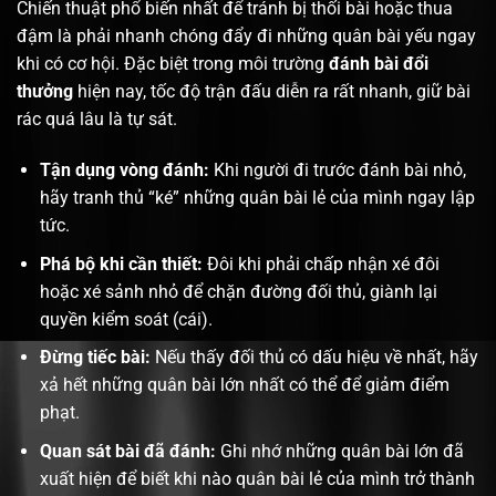
Chiến thuật phổ biến nhất để tránh bị thối bài hoặc thua
đậm là phải nhanh chóng đẩy đi những quân bài yếu ngay
khi có cơ hội. Đặc biệt trong môi trường
đánh bài đổi
thưởng
hiện nay, tốc độ trận đấu diễn ra rất nhanh, giữ bài
rác quá lâu là tự sát.
Tận dụng vòng đánh:
Khi người đi trước đánh bài nhỏ,
hãy tranh thủ “ké” những quân bài lẻ của mình ngay lập
tức.
Phá bộ khi cần thiết:
Đôi khi phải chấp nhận xé đôi
hoặc xé sảnh nhỏ để chặn đường đối thủ, giành lại
quyền kiểm soát (cái).
Đừng tiếc bài:
Nếu thấy đối thủ có dấu hiệu về nhất, hãy
xả hết những quân bài lớn nhất có thể để giảm điểm
phạt.
Quan sát bài đã đánh:
Ghi nhớ những quân bài lớn đã
xuất hiện để biết khi nào quân bài lẻ của mình trở thành