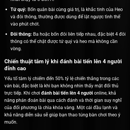
Tứ quý:
Bốn quân bài cùng giá trị, là khắc tinh của Heo
và đôi thông, thường được dùng để lật ngược tình thế
vào phút chót.
Đôi thông:
Ba hoặc bốn đôi liên tiếp nhau, đặc biệt 4 đôi
thông có thể chặt được tứ quý và heo mà không cần
vòng.
Chiến thuật tâm lý khi đánh bài tiến lên 4 người
đỉnh cao
Yếu tố tâm lý chiếm đến 50% tỷ lệ chiến thắng trong các
ván bài, đặc biệt là khi bạn không nhìn thấy mặt đối thủ
trực tiếp. Khi chơi
đánh bài tiến lên 4 người
online, khả
năng phán đoán bài qua cách đánh và thời gian suy nghĩ
của đối phương là chìa khóa vàng. Một cái đầu lạnh và
khả năng diễn sâu sẽ giúp bạn thao túng bàn chơi theo ý
muốn.