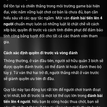
Để tồn tại và chiến thắng trong môi trường game bài hiện
đại, việc nắm vững luật chơi cơ bản là chưa đủ, bạn cần
hiểu sâu về các quy tắc ngầm. Một ván
đánh bài tiến lên 4
người
chuẩn mực luôn có những luật lệ chặt chẽ về cách
xếp bài, quyền đi trước và cách tính điểm phạt để đảm bảo
tính công bằng tuyệt đối cho tất cả các thành viên tham
gia.
Cách xác định quyền đi trước và vòng đánh
Thông thường, ở ván đầu tiên, người sở hữu quân 3 bích sẽ
được quyền đánh trước, có thể đánh lẻ hoặc đánh theo bộ
tùy ý. Từ ván thứ hai trở đi, người thắng nhất ở ván trước
sẽ giành quyền ưu tiên đi đầu.
Quy tắc này tạo động lực rất lớn để người chơi tranh đoạt
vị trí nhất, bởi đi trước là một lợi thế cực lớn trong
đánh bài
tiến lên 4 người
. Nếu bạn bị cóng hoặc thua chót, bạn sẽ