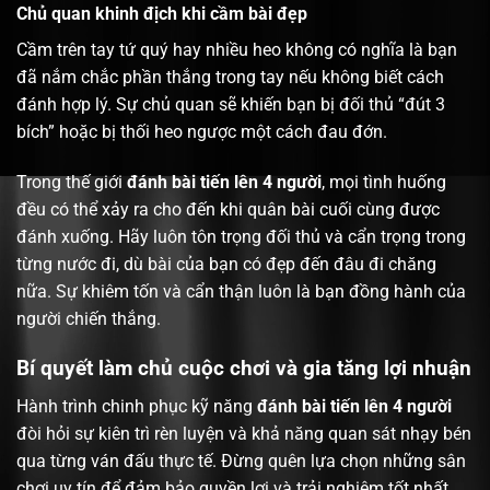
Chủ quan khinh địch khi cầm bài đẹp
Cầm trên tay tứ quý hay nhiều heo không có nghĩa là bạn
đã nắm chắc phần thắng trong tay nếu không biết cách
đánh hợp lý. Sự chủ quan sẽ khiến bạn bị đối thủ “đút 3
bích” hoặc bị thối heo ngược một cách đau đớn.
Trong thế giới
đánh bài tiến lên 4 người
, mọi tình huống
đều có thể xảy ra cho đến khi quân bài cuối cùng được
đánh xuống. Hãy luôn tôn trọng đối thủ và cẩn trọng trong
từng nước đi, dù bài của bạn có đẹp đến đâu đi chăng
nữa. Sự khiêm tốn và cẩn thận luôn là bạn đồng hành của
người chiến thắng.
Bí quyết làm chủ cuộc chơi và gia tăng lợi nhuận
Hành trình chinh phục kỹ năng
đánh bài tiến lên 4 người
đòi hỏi sự kiên trì rèn luyện và khả năng quan sát nhạy bén
qua từng ván đấu thực tế. Đừng quên lựa chọn những sân
chơi uy tín để đảm bảo quyền lợi và trải nghiệm tốt nhất