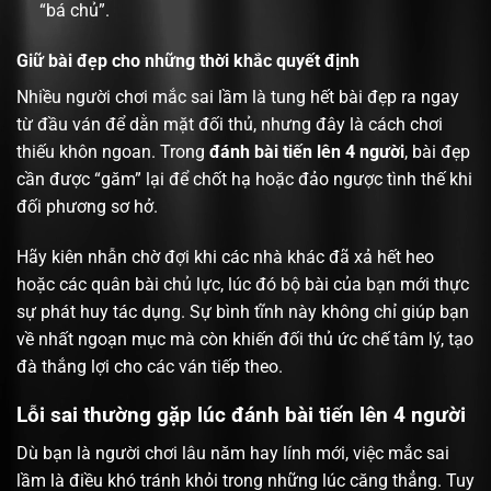
“bá chủ”.
Giữ bài đẹp cho những thời khắc quyết định
Nhiều người chơi mắc sai lầm là tung hết bài đẹp ra ngay
từ đầu ván để dằn mặt đối thủ, nhưng đây là cách chơi
thiếu khôn ngoan. Trong
đánh bài tiến lên 4 người
, bài đẹp
cần được “găm” lại để chốt hạ hoặc đảo ngược tình thế khi
đối phương sơ hở.
Hãy kiên nhẫn chờ đợi khi các nhà khác đã xả hết heo
hoặc các quân bài chủ lực, lúc đó bộ bài của bạn mới thực
sự phát huy tác dụng. Sự bình tĩnh này không chỉ giúp bạn
về nhất ngoạn mục mà còn khiến đối thủ ức chế tâm lý, tạo
đà thắng lợi cho các ván tiếp theo.
Lỗi sai thường gặp lúc đánh bài tiến lên 4 người
Dù bạn là người chơi lâu năm hay lính mới, việc mắc sai
lầm là điều khó tránh khỏi trong những lúc căng thẳng. Tuy