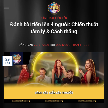
Bỏ
qua
nội
ĐÁNH BÀI TIẾN LÊN
dung
Đánh bài tiến lên 4 người: Chiến thuật
tâm lý & Cách thắng
ĐĂNG VÀO
29/01/2026
BỞI
CEO NGỌC THANH ROSE
29
Th1