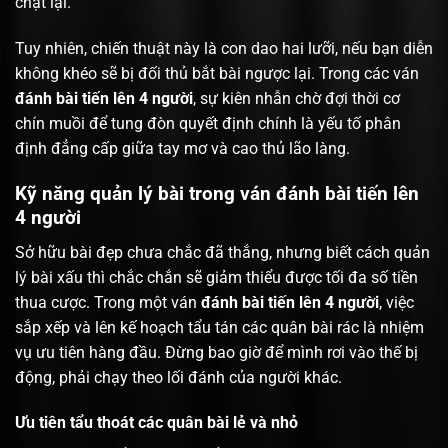
chặt lại.
Tuy nhiên, chiến thuật này là con dao hai lưỡi, nếu bạn diễn
không khéo sẽ bị đối thủ bắt bài ngược lại. Trong các ván
đánh bài tiến lên 4 người
, sự kiên nhẫn chờ đợi thời cơ
chín muồi để tung đòn quyết định chính là yếu tố phân
định đẳng cấp giữa tay mơ và cao thủ lão làng.
Kỹ năng quản lý bài trong ván đánh bài tiến lên
4 người
Sở hữu bài đẹp chưa chắc đã thắng, nhưng biết cách quản
lý bài xấu thì chắc chắn sẽ giảm thiểu được tối đa số tiền
thua cược. Trong một ván
đánh bài tiến lên 4 người
, việc
sắp xếp và lên kế hoạch tẩu tán các quân bài rác là nhiệm
vụ ưu tiên hàng đầu. Đừng bao giờ để mình rơi vào thế bị
động, phải chạy theo lối đánh của người khác.
Ưu tiên tẩu thoát các quân bài lẻ và nhỏ