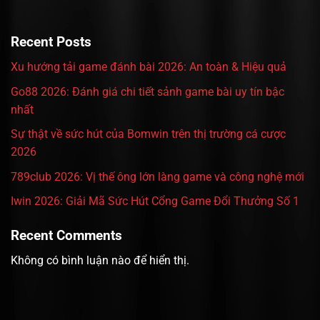
Recent Posts
Xu hướng tải game đánh bài 2026: An toàn & Hiệu quả
Go88 2026: Đánh giá chi tiết sảnh game bài uy tín bậc
nhất
Sự thật về sức hút của Bomwin trên thị trường cá cược
2026
789club 2026: Vị thế ông lớn làng game và công nghệ mới
Iwin 2026: Giải Mã Sức Hút Cổng Game Đổi Thưởng Số 1
Recent Comments
Không có bình luận nào để hiển thị.