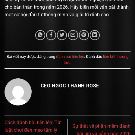
cho bản thân trong năm 2026. Hãy biến mỗi ván bài thành
một cơ hội đầu tư thông minh và giải trí đỉnh cao.
Bài viết này được đăng trong
đánh bài tiến lên
. Đánh dấu
liên kết thường
trực
.
CEO NGỌC THANH ROSE
Cách đánh bài tiến lên: Từ
Sự thật về phần mềm đánh
luật chơi đến mẹo tâm lý
bài bịp và cảnh báo 2026