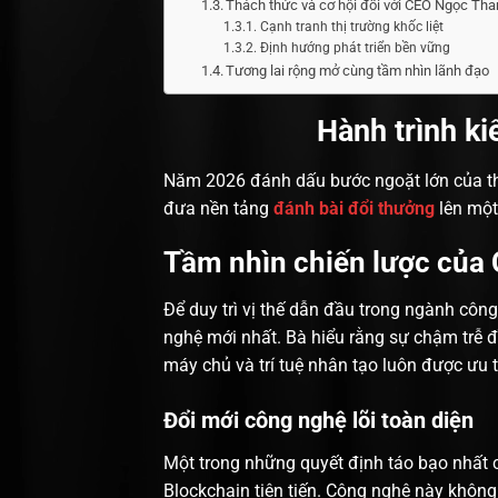
Thách thức và cơ hội đối với CEO Ngọc Th
Cạnh tranh thị trường khốc liệt
Định hướng phát triển bền vững
Tương lai rộng mở cùng tầm nhìn lãnh đạo
Hành trình k
Năm 2026 đánh dấu bước ngoặt lớn của thị t
đưa nền tảng
đánh bài đổi thưởng
lên một
Tầm nhìn chiến lược của
Để duy trì vị thế dẫn đầu trong ngành cô
nghệ mới nhất. Bà hiểu rằng sự chậm trễ đồ
máy chủ và trí tuệ nhân tạo luôn được ưu 
Đổi mới công nghệ lõi toàn diện
Một trong những quyết định táo bạo nhất
Blockchain tiên tiến. Công nghệ này không