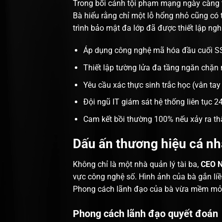
Trong bối cảnh tội phạm mạng ngày càng 
Bà hiểu rằng chỉ một lỗ hổng nhỏ cũng có
trình bảo mật đa lớp đã được thiết lập ng
Áp dụng công nghệ mã hóa đầu cuối SSL
Thiết lập tường lửa đa tầng ngăn chặn
Yêu cầu xác thực sinh trắc học (vân tay 
Đội ngũ IT giám sát hệ thống liên tục 24
Cam kết bồi thường 100% nếu xảy ra thấ
Dấu ấn thương hiệu cá n
Không chỉ là một nhà quản lý tài ba,
CEO N
vực công nghệ số. Hình ảnh của bà gắn li
Phong cách lãnh đạo của bà vừa mềm mỏng 
Phong cách lãnh đạo quyết đoán