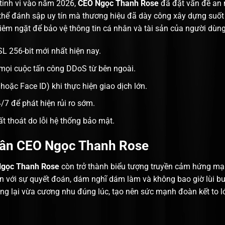
tinh vi vào năm 2026,
CEO Ngọc Thanh Rose
đã đặt vấn đề an 
 thể đánh sập uy tín mà thương hiệu đã dày công xây dựng suốt
hiêm ngặt để bảo vệ thông tin cá nhân và tài sản của người dùng
 256-bit mới nhất hiện nay.
 mọi cuộc tấn công DDoS từ bên ngoài.
hoặc Face ID) khi thực hiện giao dịch lớn.
/7 để phát hiện rủi ro sớm.
t thoát do lỗi hệ thống bảo mật.
hân CEO Ngọc Thanh Rose
gọc Thanh Rose
còn trở thành biểu tượng truyền cảm hứng mạnh
ền với sự quyết đoán, dám nghĩ dám làm và không bao giờ lùi b
lại vừa cương nhu đúng lúc, tạo nên sức mạnh đoàn kết to lớ