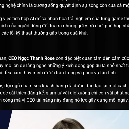
ông nghệ chính là xương sống quyết định sự sống còn của cả mộ
g việc tích hợp AI để cá nhân hóa trải nghiệm của từng game t
thích của người dùng để đưa ra những gợi ý trò chơi phù hợp nh
a các lỗi kỹ thuật thường gặp trong quá khứ.
khan,
CEO Ngọc Thanh Rose
còn đặc biệt quan tâm đến cảm xúc
uy mô lớn để lắng nghe những ý kiến đóng góp dù là nhỏ nhất t
i đều cảm thấy mình được trân trọng và phục vụ tận tình.
e
, đội ngũ chăm sóc khách hàng đã được đào tạo lại một cách b
ợc cải thiện đáng kể, giảm từ vài giờ xuống chỉ còn vài phút 
nh công mà vị CEO tài năng này đang nỗ lực gầy dựng mỗi ngày.