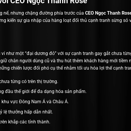
 với CEO Ngọc Thanh Rose
g nể, nhưng chặng đường phía trước của
CEO Ngọc Thanh Ros
ng kiến sự gia nhập của hàng loạt đối thủ cạnh tranh sừng sỏ 
ợc ví như một “đại dương đỏ” với sự cạnh tranh gay gắt chưa từng
để giữ chân người dùng cũ và thu hút thêm khách hàng mới tiềm 
ững chiến lược đối phó cụ thể nhằm tối ưu hóa lợi thế cạnh tr
hưa từng có trên thị trường.
ng đầu thế giới để đa dạng hóa sản phẩm.
ng khu vực Đông Nam Á và Châu Á.
tỷ lệ thưởng hấp dẫn nhất.
 trên khắp các tỉnh thành.